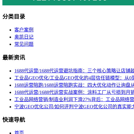
分类目录
客户案例
奥凯日记
常见问题
最新资讯
1688代运营/1688代运营避坑指南：三个核心策略让店铺
工业品GEO优化/工业品GEO优化的4层信任链模型：从0
1688运营陪跑/1688运营陪跑实战：四大优化动作让询
1688代运营/1688代运营实战案例：涂料工厂从亏损到月
工业品网络营销/制造业利润下滑27%背后：工业品网络
宁波GEO优化公司/如何评判宁波GEO优化公司的真实能
快速导航
首页