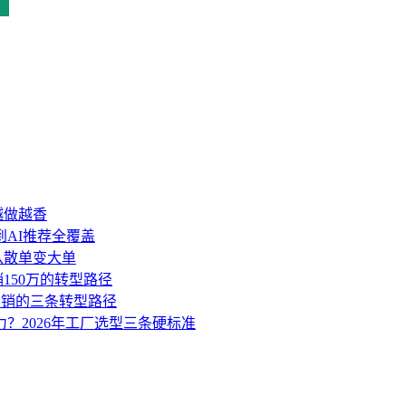
越做越香
到AI推荐全覆盖
盘从散单变大单
销150万的转型路径
营销的三条转型路径
力？2026年工厂选型三条硬标准