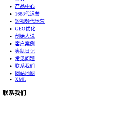
产品中心
1688代运营
短视频代运营
GEO优化
创始人说
客户案例
奥凯日记
常见问题
联系我们
网站地图
XML
联系我们
总部地址：鄞州商会大厦-南楼
宁波奥凯盛鼎信息科技有限公司
电话:15857409235