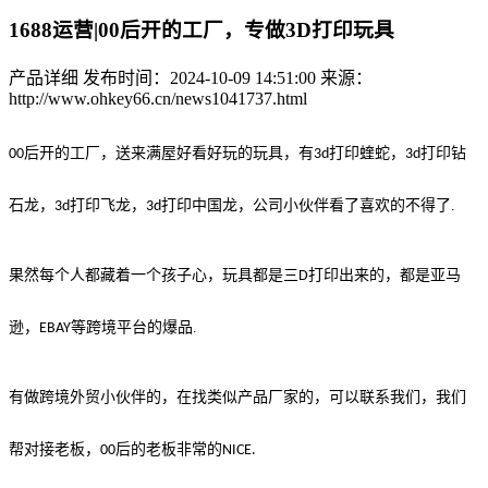
1688运营|00后开的工厂，专做3D打印玩具
产品详细
发布时间：2024-10-09 14:51:00
来源：
http://www.ohkey66.cn/news1041737.html
后开的工厂，送来满屋好看好玩的玩具，有
打印蝰蛇，
打印钻
00
3d
3d
石龙，
打印飞龙，
打印中国龙，公司小伙伴看了喜欢的不得了.
3d
3d
果然每个人都藏着一个孩子心，玩具都是三
打印出来的，都是亚马
D
逊，
等跨境平台的爆品.
EBAY
有做跨境外贸小伙伴的，在找类似产品厂家的，可以联系我们，我们
帮对接老板，
后的老板非常的
00
NICE.