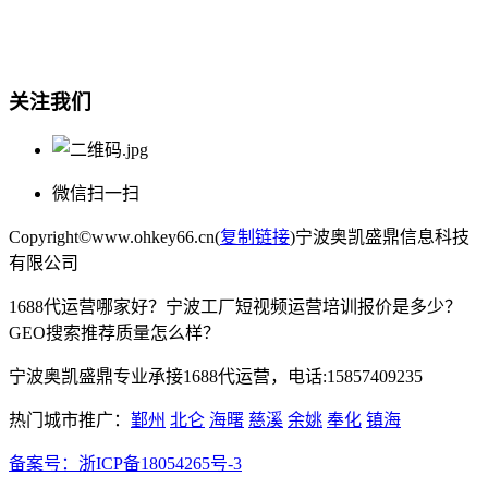
宁波奥凯盛鼎信息科技有限公司
电话:15857409235
关注我们
微信扫一扫
Copyright©www.ohkey66.cn(
复制链接
)宁波奥凯盛鼎信息科技
有限公司
1688代运营哪家好？宁波工厂短视频运营培训报价是多少？
GEO搜索推荐质量怎么样？
宁波奥凯盛鼎专业承接1688代运营，电话:15857409235
热门城市推广：
鄞州
北仑
海曙
慈溪
余姚
奉化
镇海
备案号：
浙ICP备18054265号-3