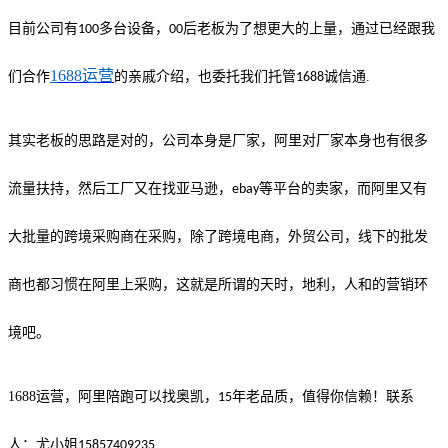
目前公司有
多台设备，
后老板为了想更大的上量，通过已经跟我
100
00
1
688运营
们合作
的亲戚介绍，也委托我们托管
诚信通.
1688
其实老板的思路是对的，公司本身是厂家，阿里对厂家本身也有很多
流量扶持，然后工厂又在找亚马逊，
等平台的卖家，而阿里又有
ebay
大批量的跨境采购商在采购，除了跨境电商，外贸公司，线下的批发
商也都习惯在阿里上采购，这就是所谓的天时，地利，人和的营销环
境吧。
1688运营
，阿里陪跑可以找奥凯，
年老品质，值得你信赖！
联系
15
人：尤小姐
15857409235