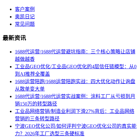
客户案例
奥凯日记
常见问题
最新资讯
1688代运营/1688代运营避坑指南：三个核心策略让店铺
越做越香
工业品GEO优化/工业品GEO优化的4层信任链模型：从0
到AI推荐全覆盖
1688运营陪跑/1688运营陪跑实战：四大优化动作让询盘
从散单变大单
1688代运营/1688代运营实战案例：涂料工厂从亏损到月
销150万的转型路径
工业品网络营销/制造业利润下滑27%背后：工业品网络
营销的三条转型路径
宁波GEO优化公司/如何评判宁波GEO优化公司的真实能
力？2026年工厂选型三条硬标准