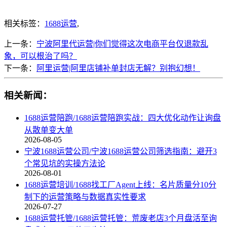
相关标签：
1688运营
,
上一条：
宁波阿里代运营|你们觉得这次电商平台仅退款乱
象，可以根治了吗？
下一条：
阿里运营|阿里店铺补单封店无解？别抱幻想！
相关新闻：
1688运营陪跑/1688运营陪跑实战：四大优化动作让询盘
从散单变大单
2026-08-05
宁波1688运营公司/宁波1688运营公司筛选指南：避开3
个常见坑的实操方法论
2026-08-01
1688运营培训/1688找工厂Agent上线：名片质量分10分
制下的运营策略与数据真实性要求
2026-07-27
1688运营托管/1688运营托管：荒废老店3个月盘活至询