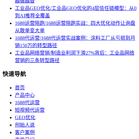
越做越香
工业品GEO优化/工业品GEO优化的4层信任链模型：从0
到AI推荐全覆盖
1688运营陪跑/1688运营陪跑实战：四大优化动作让询盘
从散单变大单
1688代运营/1688代运营实战案例：涂料工厂从亏损到月
销150万的转型路径
工业品网络营销/制造业利润下滑27%背后：工业品网络
营销的三条转型路径
快速导航
首页
产品中心
1688代运营
短视频代运营
GEO优化
创始人说
客户案例