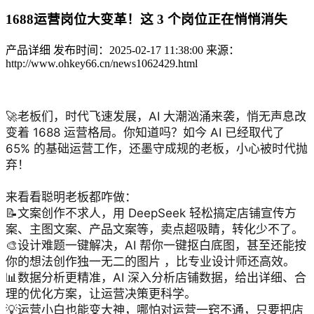
1688运营岗位大变革！这 3 个岗位正在悄悄消失
产品详细
发布时间：2025-02-17 11:38:00
来源：
http://www.ohkey66.cn/news1062429.html
1688运营岗位大变革！这 3 个岗位正在悄悄消失
🚀老板们，时代飞速发展，AI 大潮汹涌来袭，悄无声息改
变着 1688 运营格局。你知道吗？如今 AI 已经取代了
65% 的基础运营工作，还墨守成规的老板，小心被时代抛
弃！
来看看聪明老板都咋做：
📝文案创作不求人，用 DeepSeek 轻松搞定店铺宣传方
案、主图文案、产品文案等，卖点超吸睛，转化少不了。
🎨设计难题一键解决，AI 帮你一键抠白底图，甚至还能按
你的想法创作独一无二的图片 ，比专业设计师还高效。
📊数据分析更精准，AI 深入分析店铺数据，给出详细、合
理的优化方案，让运营决策更科学。
💡运营小白也能变大神，哪怕对运营一窍不通，只要把店