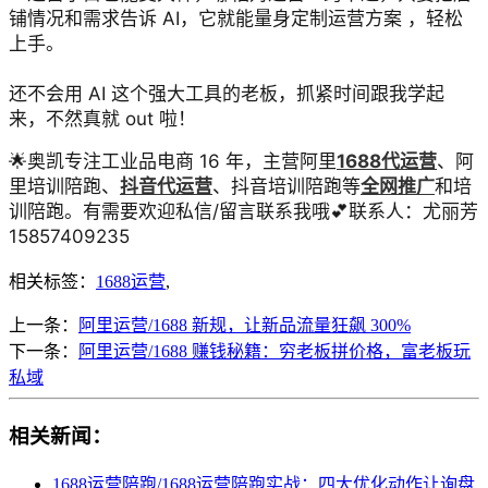
铺情况和需求告诉 AI，它就能量身定制运营方案 ，轻松
上手。
还不会用 AI 这个强大工具的老板，抓紧时间跟我学起
来，不然真就 out 啦！
🌟奥凯专注工业品电商 16 年，主营阿里
1688代运营
、阿
里培训陪跑、
抖音代运营
、抖音培训陪跑等
全网推广
和培
训陪跑。有需要欢迎私信/留言联系我哦💕联系人：尤丽芳
15857409235
相关标签：
1688运营
,
上一条：
阿里运营/1688 新规，让新品流量狂飙 300%
下一条：
阿里运营/1688 赚钱秘籍：穷老板拼价格，富老板玩
私域
相关新闻：
1688运营陪跑/1688运营陪跑实战：四大优化动作让询盘