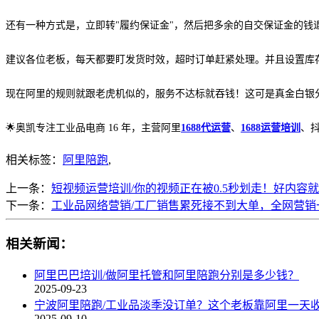
还有一种方式是，立即转
"履约保证金"，然后把多余的自交保证金的钱
建议各位老板，每天都要盯发货时效，超时订单赶紧处理。并且设置库
现在阿里的规则就跟老虎机似的，服务不达标就吞钱！这可是真金白银
🌟
奥凯专注工业品电商
16 年，主营阿里
1688代运营
、
1688运营培训
、
相关标签：
阿里陪跑
,
上一条：
短视频运营培训/你的视频正在被0.5秒划走！好内容
下一条：
工业品网络营销/工厂销售累死接不到大单，全网营销
相关新闻：
阿里巴巴培训/做阿里托管和阿里陪跑分别是多少钱？
2025-09-23
宁波阿里陪跑/工业品淡季没订单？这个老板靠阿里一天收
2025-09-10