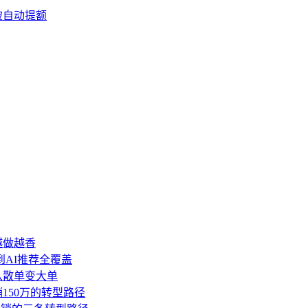
被自动提额
越做越香
到AI推荐全覆盖
盘从散单变大单
销150万的转型路径