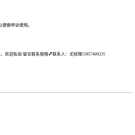
以便做申诉使用。
求，欢迎私信/留言联系我哦
💕
联系人：尤经理15857409235