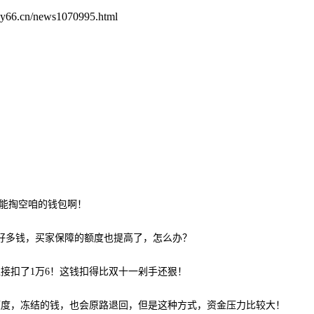
66.cn/news1070995.html
可能掏空咱的钱包啊！
好多钱，买家保障的额度也提高了，怎么办？
接扣了1万6！这钱扣得比双十一剁手还狠！
额度，冻结的钱，也会原路退回，但是这种方式，资金压力比较大！