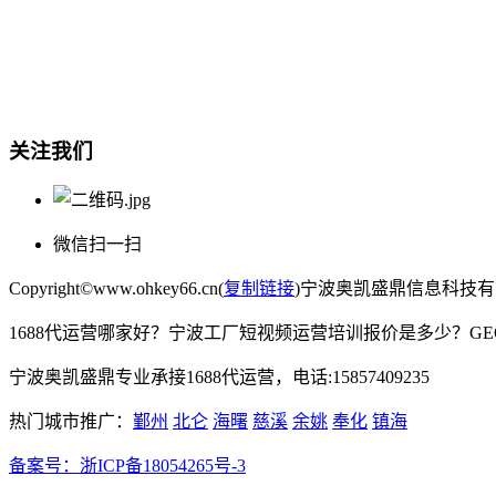
总部地址：鄞州商会大厦-南楼
宁波奥凯盛鼎信息科技有限公司
电话:15857409235
关注我们
微信扫一扫
Copyright©www.ohkey66.cn(
复制链接
)宁波奥凯盛鼎信息科技
1688代运营哪家好？宁波工厂短视频运营培训报价是多少？G
宁波奥凯盛鼎专业承接1688代运营，电话:15857409235
热门城市推广：
鄞州
北仑
海曙
慈溪
余姚
奉化
镇海
备案号：
浙ICP备18054265号-3