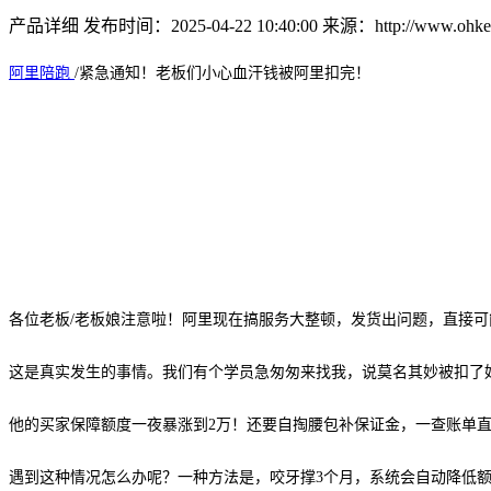
产品详细
发布时间：2025-04-22 10:40:00
来源：http://www.ohkey
阿里陪跑
/
紧急通知！老板们小心血汗钱被阿里扣完！
各位老板
/老板娘注意啦！阿里现在搞服务大整顿，发货出问题，直接
这是真实发生的事情。我们有个学员急匆匆来找我，说莫名其妙被扣了
他的买家保障额度一夜暴涨到
2万！还要自掏腰包补保证金，一查账单直
遇到这种情况怎么
办
呢？一种方法是，咬牙撑
3个月，系统会自动降低