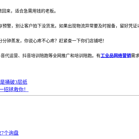
退回来，适合急需用钱的老板。
存预警，别让客户拍下没货发。如果出现物流异常要及时报备，留好凭证
分分钟蒸发，你说心疼不心疼？赶紧查一下你们店铺吧！
抖音代运营、抖音培训陪跑等全网推广和培训陪跑。有
工业品网络营销
需
就是捅破3层纸
一招拯救你！
7个询盘