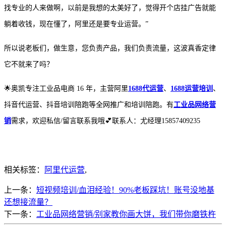
找专业的人来做啊，以前是我想的太美好了，觉得开个店挂广告就能
躺着收钱，现在懂了，阿里还是要专业运营。”
所以说老板们，做生意，您负责产品，我们负责流量，这波真香定律
它不就来了吗？
🌟
奥凯专注工业品电商
16 年，主营阿里
1688代运营
、
1688运营培训
、
抖音代运营、抖音培训陪跑等全网推广和培训陪跑。有
工业品网络营
销
需求，欢迎私信/留言联系我哦
💕
联系人：尤经理15857409235
相关标签：
阿里代运营
,
上一条：
短视频培训/血泪经验！90%老板踩坑！账号没地基
还想接流量？
下一条：
工业品网络营销/别家教你画大饼，我们带你磨铁杵