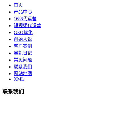
首页
产品中心
1688代运营
短视频代运营
GEO优化
创始人说
客户案例
奥凯日记
常见问题
联系我们
网站地图
XML
联系我们
总部地址：鄞州商会大厦-南楼
宁波奥凯盛鼎信息科技有限公司
电话:15857409235