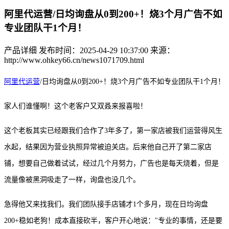
阿里代运营/日均询盘从0到200+！烧3个月广告不如
专业团队干1个月！
产品详细
发布时间：2025-04-29 10:37:00
来源：
http://www.ohkey66.cn/news1071709.html
阿里代运营
/
日均询盘从
0到200+！烧3个月广告不如专业团队干1个月！
家人们谁懂啊！这个老客户又双叒来报喜啦！
这个老板其实已经跟我们合作了
3年多了，第一家店被我们运营得风生
水起，结果因为营业执照异常被迫关店。后来他自己开了第二家店
铺，想要自己做着试试，经过几个月努力，广告也是每天烧着，但是
流量像被黑洞吸走了一样，询盘也没几个。
急得他又来找我们。我们团队接手店铺才
1个多月，现在日均询盘
200+稳如老狗！成本直接砍半，客户开心地说："专业的事情，还是要