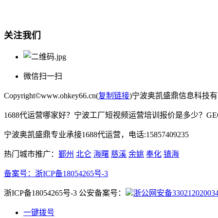
电话:15857409235
关注我们
微信扫一扫
Copyright©www.ohkey66.cn(
复制链接
)宁波奥凯盛鼎信息科技
1688代运营哪家好？宁波工厂短视频运营培训报价是多少？G
宁波奥凯盛鼎专业承接1688代运营，电话:15857409235
热门城市推广：
鄞州
北仑
海曙
慈溪
余姚
奉化
镇海
备案号：
浙ICP备18054265号-3
浙ICP备18054265号-3 公安备案号：
浙公网安备33021202003
一键拨号