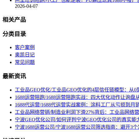
阿里培训陪跑/小工厂也能逆袭！PU解压玩具1688不投
2026-04-07
相关产品
分类目录
客户案例
奥凯日记
常见问题
最新资讯
工业品GEO优化/工业品GEO优化的4层信任链模型：从0
1688运营陪跑/1688运营陪跑实战：四大优化动作让询
1688代运营/1688代运营实战案例：涂料工厂从亏损到月
工业品网络营销/制造业利润下滑27%背后：工业品网络
宁波GEO优化公司/如何评判宁波GEO优化公司的真实能
宁波1688运营公司/宁波1688运营公司筛选指南：避开