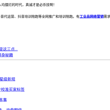
个人均摆烂的时代，真诚才是必杀技啊！
抖音代运营、抖音培训陪跑等全网推广和培训陪跑。有
工业品网络营销
需求
这三点...
翻身秘籍
链星级新规
步校准买家标签
真本事