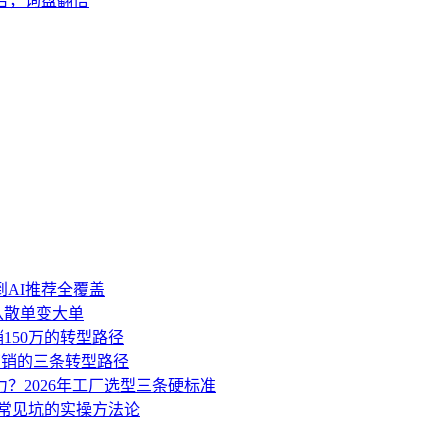
广告，询盘翻倍
到AI推荐全覆盖
盘从散单变大单
销150万的转型路径
营销的三条转型路径
力？2026年工厂选型三条硬标准
3个常见坑的实操方法论