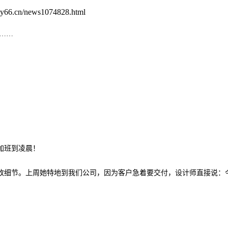
66.cn/news1074828.html
……
加班到凌晨！
改细节。上周她特地到我们公司，因为客户急着要交付，设计师直接说：