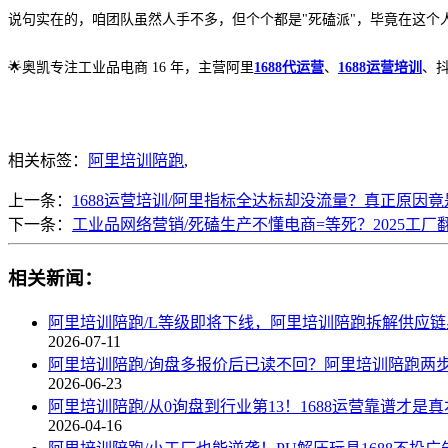
说句实在的，咱团队虽然人手不多，但个个都是
"死磕派"，毕竟在这
🌟奥凯专注工业品电商 16 年，主营阿里
1688代运营
、
1688运营培训
、
相关标签：
阿里培训陪跑
,
上一条：
1688运营培训/阿里指标全达标却没流量？真正原因竟是
下一条：
工业品网络营销/死磕生产不懂电商=等死？2025工厂
相关新闻：
阿里培训陪跑/L等级即将下线，阿里培训陪跑拆解供应
2026-07-11
阿里培训陪跑/询盘多报价后已读不回？阿里培训陪跑两
2026-06-23
阿里培训陪跑/从0询盘到行业第13！1688运营靠谱才是
2026-04-16