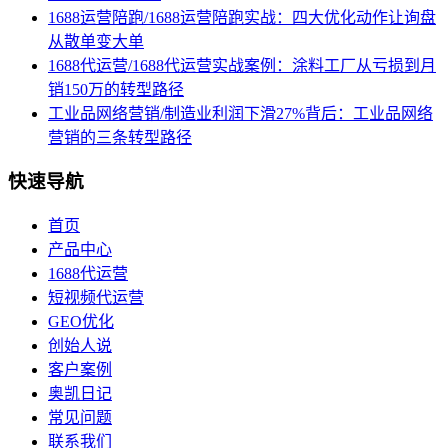
1688运营陪跑/1688运营陪跑实战：四大优化动作让询盘
从散单变大单
1688代运营/1688代运营实战案例：涂料工厂从亏损到月
销150万的转型路径
工业品网络营销/制造业利润下滑27%背后：工业品网络
营销的三条转型路径
快速导航
首页
产品中心
1688代运营
短视频代运营
GEO优化
创始人说
客户案例
奥凯日记
常见问题
联系我们