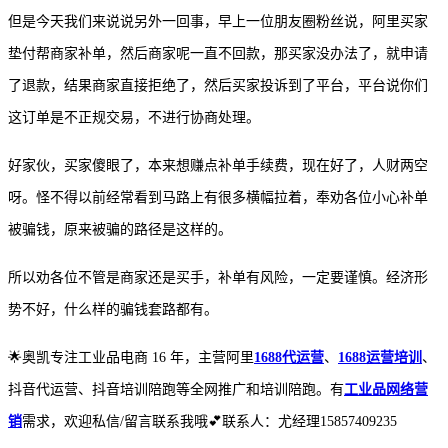
但是今天我们来说说另外一回事，早上一位朋友圈粉丝说，阿里买家
垫付帮商家补单，然后商家呢一直不回款，那买家没办法了，就申请
了退款，结果商家直接拒绝了，然后买家投诉到了平台，平台说你们
这订单是不正规交易，不进行协商处理。
好家伙，买家傻眼了，本来想赚点
补
单手续费，现在好了
，
人财两空
呀。怪不得以前经常看到马路上有很多横幅拉着，奉劝各位小心
补
单
被骗钱，原来被骗的路径是这样的。
所以劝各位不管是商家还是买手，补单有风险，一定要谨慎。经济形
势不好，什么样的骗钱套路都有。
🌟奥凯专注工业品电商 16 年，主营阿里
1688代运营
、
1688运营培训
、
抖音代运营、抖音培训陪跑等全网推广和培训陪跑。有
工业品网络营
销
需求，欢迎私信/留言联系我哦💕联系人：尤经理15857409235