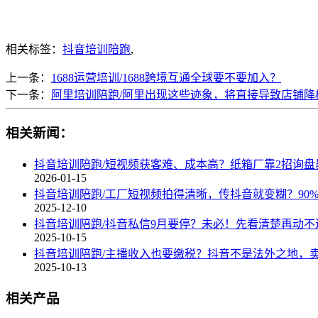
相关标签：
抖音培训陪跑
,
上一条：
1688运营培训/1688跨境互通全球要不要加入？
下一条：
阿里培训陪跑/阿里出现这些迹象，将直接导致店铺降
相关新闻：
抖音培训陪跑/短视频获客难、成本高？纸箱厂靠2招询盘
2026-01-15
抖音培训陪跑/工厂短视频拍得清晰，传抖音就变糊？90
2025-12-10
抖音培训陪跑/抖音私信9月要停？未必！先看清楚再动不
2025-10-15
抖音培训陪跑/主播收入也要缴税？抖音不是法外之地，
2025-10-13
相关产品