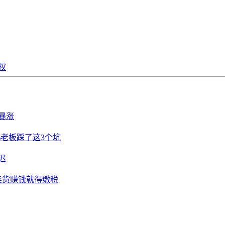
权
暴涨
%老板踩了这3个坑
迟
卖货赚钱就得缴税