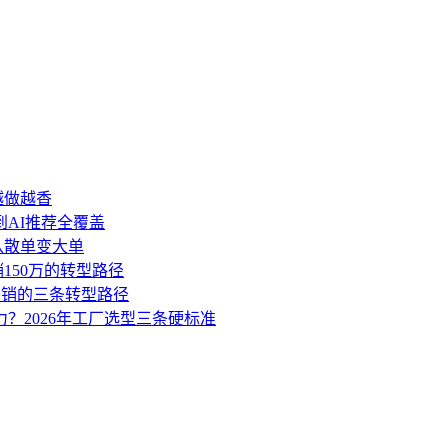
越做越香
到AI推荐全覆盖
盘从散单变大单
销150万的转型路径
营销的三条转型路径
力？2026年工厂选型三条硬标准