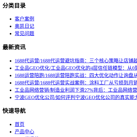
分类目录
客户案例
奥凯日记
常见问题
最新资讯
1688代运营/1688代运营避坑指南：三个核心策略让店铺
工业品GEO优化/工业品GEO优化的4层信任链模型：从0
1688运营陪跑/1688运营陪跑实战：四大优化动作让询
1688代运营/1688代运营实战案例：涂料工厂从亏损到月
工业品网络营销/制造业利润下滑27%背后：工业品网络
宁波GEO优化公司/如何评判宁波GEO优化公司的真实能
快速导航
首页
产品中心