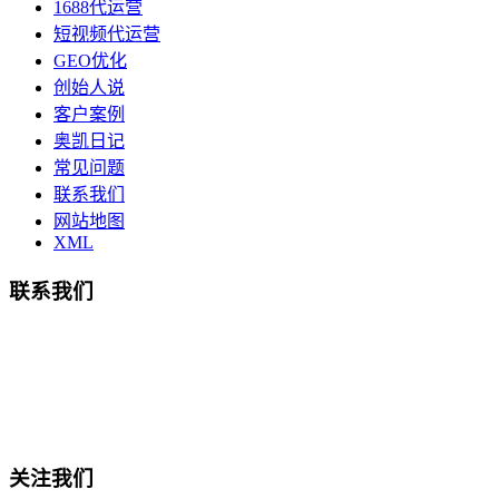
1688代运营
短视频代运营
GEO优化
创始人说
客户案例
奥凯日记
常见问题
联系我们
网站地图
XML
联系我们
总部地址：鄞州商会大厦-南楼
宁波奥凯盛鼎信息科技有限公司
电话:15857409235
关注我们