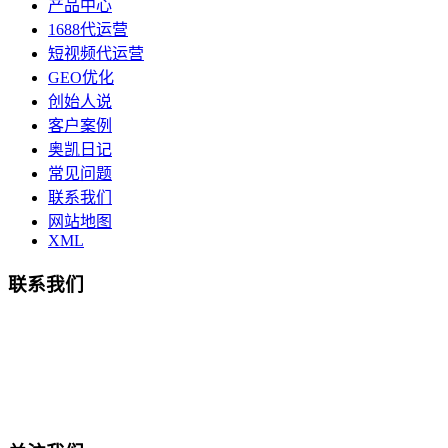
产品中心
1688代运营
短视频代运营
GEO优化
创始人说
客户案例
奥凯日记
常见问题
联系我们
网站地图
XML
联系我们
总部地址：鄞州商会大厦-南楼
宁波奥凯盛鼎信息科技有限公司
电话:15857409235