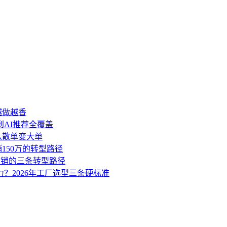
越做越香
到AI推荐全覆盖
盘从散单变大单
销150万的转型路径
营销的三条转型路径
力？2026年工厂选型三条硬标准