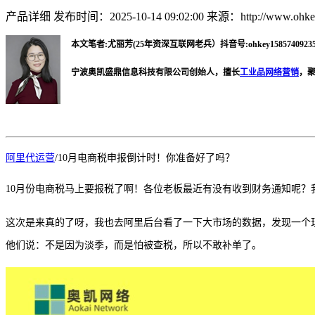
产品详细
发布时间：2025-10-14 09:02:00
来源：http://www.ohkey
本文笔者:尤丽芳(25年资深互联网老兵）抖音号:ohkey15857409235 微
宁波奥凯盛鼎信息科技有限公司创始人，擅长
工业品网络营销
，
阿里代运营
/
1
0
月电商税申报倒计时！你准备好了吗？
10月份电商税马上要报税了啊！各位老板最近有没有收到财务通知呢？
这次是来真的了呀，我也去阿里后台看了一下大市场的数据，发现一个
他们说：不是因为淡季，而是怕
被
查税，所以不敢补单了。