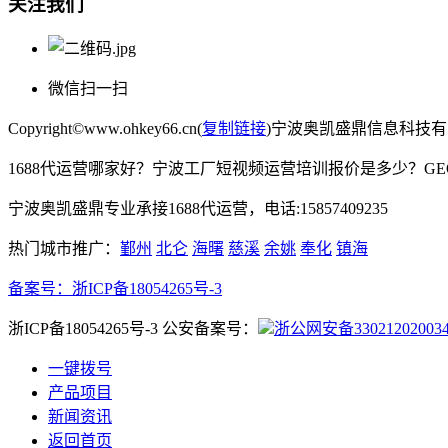
关注我们
微信扫一扫
Copyright©www.ohkey66.cn(
复制链接
)宁波奥凯盛鼎信息科技
1688代运营哪家好？宁波工厂短视频运营培训报价是多少？G
宁波奥凯盛鼎专业承接1688代运营，电话:15857409235
热门城市推广：
鄞州
北仑
海曙
慈溪
余姚
奉化
镇海
备案号：
浙ICP备18054265号-3
浙ICP备18054265号-3 公安备案号：
浙公网安备33021202003
一键拨号
产品项目
新闻资讯
返回首页