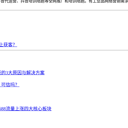
音代运营、抖音培训陪跑等全网推广和培训陪跑。有工业品网络营销需求，欢迎私
上获客？
拒的3大原因与解决方案
，可信吗？
688流量上涨四大核心板块