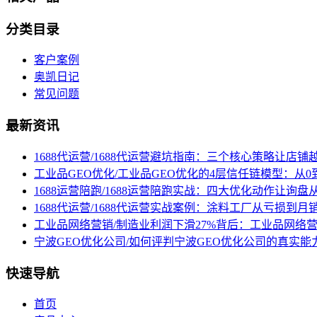
分类目录
客户案例
奥凯日记
常见问题
最新资讯
1688代运营/1688代运营避坑指南：三个核心策略让店铺
工业品GEO优化/工业品GEO优化的4层信任链模型：从0
1688运营陪跑/1688运营陪跑实战：四大优化动作让询
1688代运营/1688代运营实战案例：涂料工厂从亏损到月
工业品网络营销/制造业利润下滑27%背后：工业品网络
宁波GEO优化公司/如何评判宁波GEO优化公司的真实能
快速导航
首页