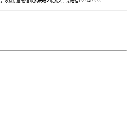
信/留言联系我哦💕联系人：尤经理15857409235