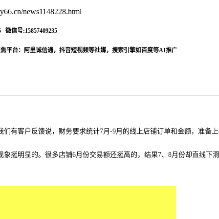
66.cn/news1148228.html
信号:15857409235
聚焦平台：阿里诚信通，抖音短视频等社媒，搜索引擎如百度等AI推广
我们有客户反馈说，财务要求统计7月-9月的线上店铺订单和金额，准备
现象挺明显的。很多店铺
6月份交易额还挺高的，结果7、8月份却直线下