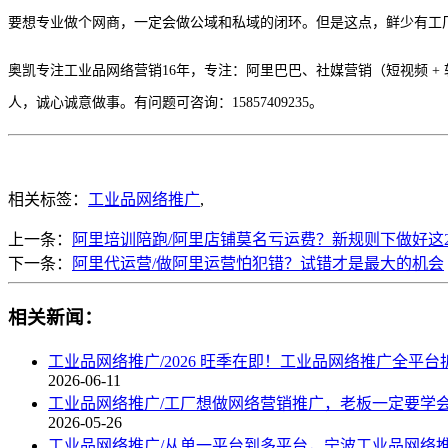
要想专业做个网商，一定会做公域和私域的闭环。但是这点，鲜少有工
奥凯专注工业品网络营销
16年，专注：阿里巴巴、社媒营销（短视频 
人，诚心诚意做事。有问题可咨询：15857409235。
相关标签：
工业品网络推广
,
上一条：
阿里培训陪跑/阿里店铺莫名亏运费？新规则下做好这
下一条：
阿里代运营/做阿里运营怕犯错？试错才是最大的机会
相关新闻：
工业品网络推广/2026 旺季在即！工业品网络推广全平台
2026-06-11
工业品网络推广/工厂想做网络营销推广，老板一定要学
2026-05-26
工业品网络推广/从单一平台到多平台，宁波工业品网络