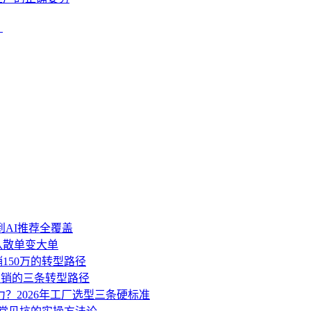
？
到AI推荐全覆盖
盘从散单变大单
销150万的转型路径
营销的三条转型路径
力？2026年工厂选型三条硬标准