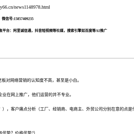
66.cn/news1148978.html
信号:15857409235
焦平台：阿里诚信通，抖音短视频等社媒，搜索引擎如百度等AI推广
厂老板对网络营销的认知度不高，甚至是小白。
企业在网上推广，他们运营的并不专业。
？），客户痛点分析（工厂、经销商、电商主、外贸公司分别在意的点是
务优势？价格优势
?）