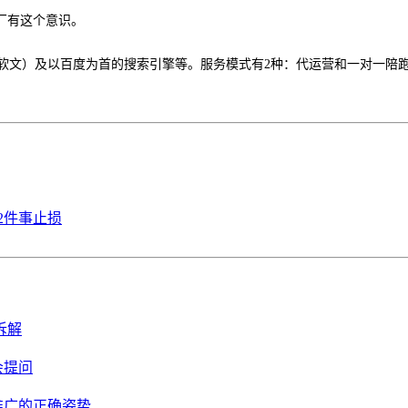
厂有这个意识。
+ 软文）及以百度为首的搜索引擎等。服务模式有2种：代运营和一对一
2件事止损
拆解
会提问
推广的正确姿势