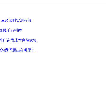
：三必法则实测有效
流红线千万别碰
推广询盘成本直降90%
没询盘问题出在哪里？