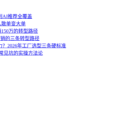
到AI推荐全覆盖
盘从散单变大单
销150万的转型路径
营销的三条转型路径
力？2026年工厂选型三条硬标准
3个常见坑的实操方法论