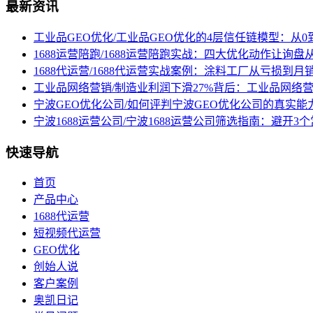
最新资讯
工业品GEO优化/工业品GEO优化的4层信任链模型：从0
1688运营陪跑/1688运营陪跑实战：四大优化动作让询
1688代运营/1688代运营实战案例：涂料工厂从亏损到月
工业品网络营销/制造业利润下滑27%背后：工业品网络
宁波GEO优化公司/如何评判宁波GEO优化公司的真实能
宁波1688运营公司/宁波1688运营公司筛选指南：避开
快速导航
首页
产品中心
1688代运营
短视频代运营
GEO优化
创始人说
客户案例
奥凯日记