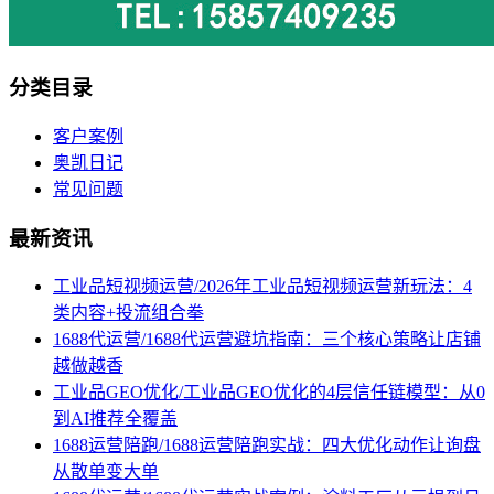
分类目录
客户案例
奥凯日记
常见问题
最新资讯
工业品短视频运营/2026年工业品短视频运营新玩法：4
类内容+投流组合拳
1688代运营/1688代运营避坑指南：三个核心策略让店铺
越做越香
工业品GEO优化/工业品GEO优化的4层信任链模型：从0
到AI推荐全覆盖
1688运营陪跑/1688运营陪跑实战：四大优化动作让询盘
从散单变大单