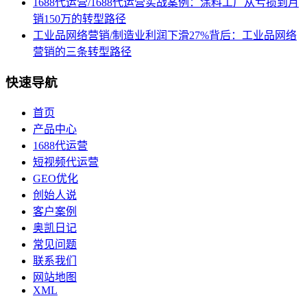
1688代运营/1688代运营实战案例：涂料工厂从亏损到月
销150万的转型路径
工业品网络营销/制造业利润下滑27%背后：工业品网络
营销的三条转型路径
快速导航
首页
产品中心
1688代运营
短视频代运营
GEO优化
创始人说
客户案例
奥凯日记
常见问题
联系我们
网站地图
XML