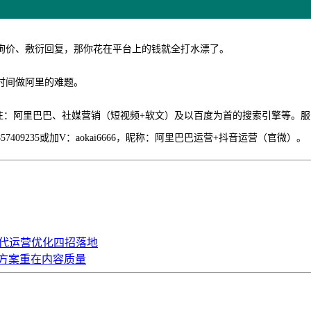
询价、敷衍回复，那你花在平台上的钱就全打水漂了。
时间做阿里的难题。
络营销17年，专注：阿里巴巴、社媒营销（短视频+软文）及以百度为首的搜索
09235或加V：aokai6666，昵称：阿里巴巴运营+抖音运营（官微）。
里代运营优化四招落地
方案重在内容质量