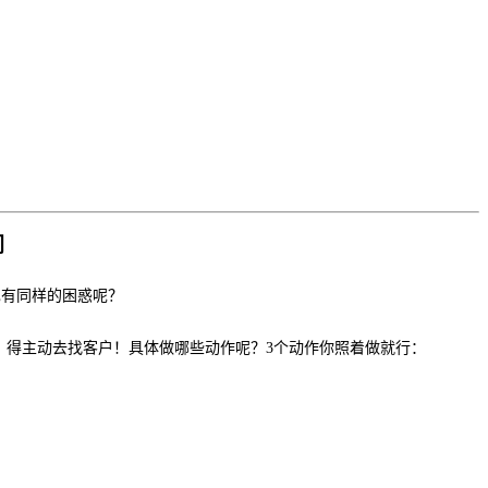
门
也有同样的困惑呢？
办？得主动去找客户！具体做哪些动作呢？3个动作你照着做就行：