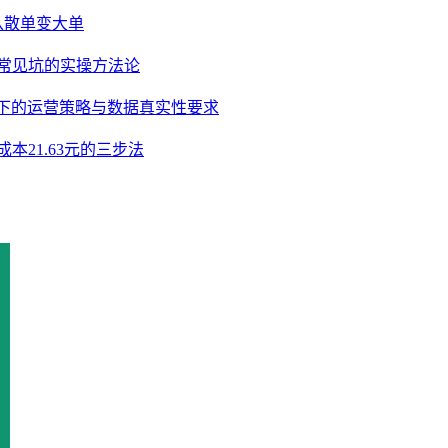
盘从散单变大单
3个常见坑的实操方法论
0分制下的运营策略与数据真实性要求
成本21.63元的三步法