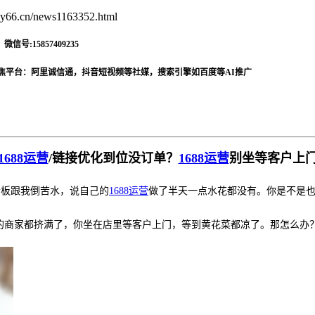
66.cn/news1163352.html
信号:15857409235
焦平台：阿里诚信通，抖音短视频等社媒，搜索引擎如百度等AI推广
1688运营
/链接优化到位没订单？
1688运营
别坐等客户上
老板跟我倒苦水，说自己的
1688运营
做了半天一点水花都没有。你是不是
类目的商家都挤满了，你坐在店里等客户上门，等到黄花菜都凉了。那怎么