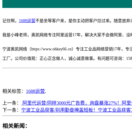
记住啊，
1688运营
不是坐等客户来，是你主动把客户拉过来。随意放弃
我是小峰老师，奥凯网络专注阿里运营17年，解决大家不会做阿里、没
宁波奥凯网络（https://www.ohkey66.cn）专注工业品网
工厂。公司价值观：正心正念做人，诚心诚意做事。有问题可咨询：158574
相关标签：
1688运营
,
上一条：
阿里代运营/同样3000元广告费，询盘暴涨27%！阿
下一条：
宁波工业品获客/别用勤奋掩盖短板！宁波工业品获客
相关新闻：