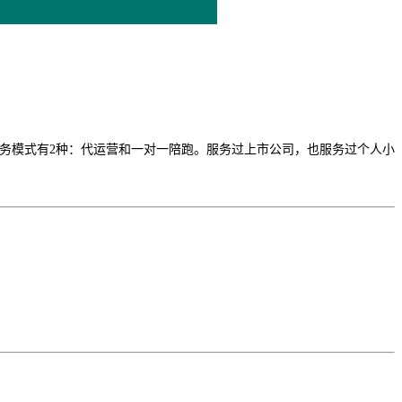
引擎等。服务模式有2种：代运营和一对一陪跑。服务过上市公司，也服务过个人小