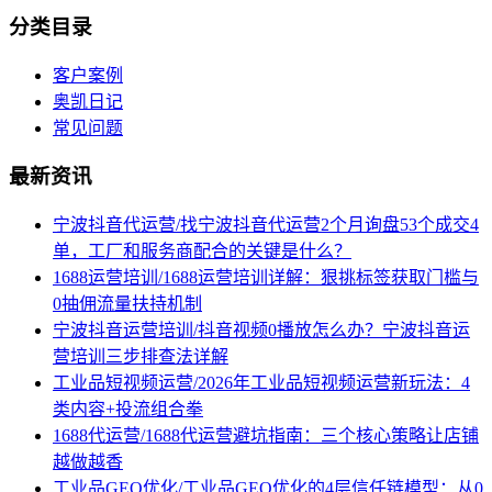
分类目录
客户案例
奥凯日记
常见问题
最新资讯
宁波抖音代运营/找宁波抖音代运营2个月询盘53个成交4
单，工厂和服务商配合的关键是什么？
1688运营培训/1688运营培训详解：狠挑标签获取门槛与
0抽佣流量扶持机制
宁波抖音运营培训/抖音视频0播放怎么办？宁波抖音运
营培训三步排查法详解
工业品短视频运营/2026年工业品短视频运营新玩法：4
类内容+投流组合拳
1688代运营/1688代运营避坑指南：三个核心策略让店铺
越做越香
工业品GEO优化/工业品GEO优化的4层信任链模型：从0