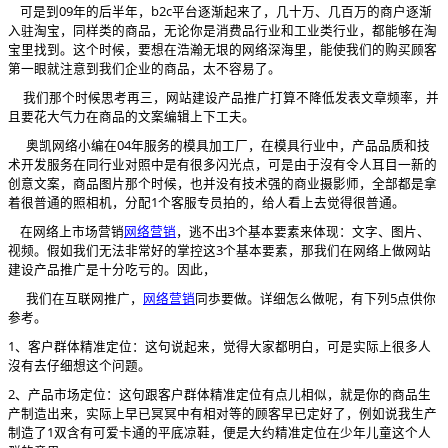
可是到09年的后半年，b2c平台逐渐起来了，几十万、几百万的商户逐渐
入驻淘宝，同样类的商品，无论你是消费品行业和工业类行业，都能够在淘
宝里找到。这个时候，要想在浩瀚无垠的网络深海里，能使我们的购买顾客
第一眼就注意到我们企业的商品，太不容易了。
我们那个时候思考再三，网站建设产品推广打算不降低发表文章频率，并
且要花大气力在商品的文案编辑上下工夫。
奥凯网络小编在04年服务的模具加工厂，在模具行业中，产品品质和技
术开发服务在同行业对照中是有很多闪光点，可是由于沒有令人耳目一新的
创意文案，商品图片那个时候，也并没有技术强的商业摄影师，全部都是拿
着很普通的照相机，分配1个客服专员拍的，给人看上去觉得很普通。
在网络上市场营销
，逃不出
3个基本要素来体现：文字、图片、
网络营销
视频。假如我们无法非常好的掌控这3个基本要素，那我们在网络上做网站
建设产品推广是十分吃亏的。因此，
我们在互联网推广，
同歩要做。详细怎么做呢，有下列
5点供你
网络营销
参考。
1、客户群体精准定位：这句说起来，觉得大家都明白，可是实际上很多人
沒有去仔细想这个问题。
2、产品市场定位：这句跟客户群体精准定位有点儿相似，就是你的商品生
产制造出来，实际上早已冥冥中有相对等的顾客早已定好了，例如说我生产
制造了1双含有可爱卡通的平底凉鞋，便是大约精准定位在少年儿童这个人