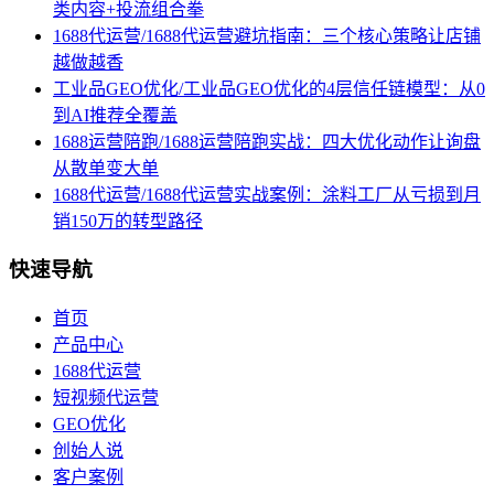
类内容+投流组合拳
1688代运营/1688代运营避坑指南：三个核心策略让店铺
越做越香
工业品GEO优化/工业品GEO优化的4层信任链模型：从0
到AI推荐全覆盖
1688运营陪跑/1688运营陪跑实战：四大优化动作让询盘
从散单变大单
1688代运营/1688代运营实战案例：涂料工厂从亏损到月
销150万的转型路径
快速导航
首页
产品中心
1688代运营
短视频代运营
GEO优化
创始人说
客户案例