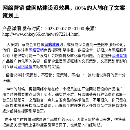
网络营销|做网站建设没效果，80%的人输在了文案
策划上
产品详细
发布时间：2023-09-07 09:01:00
来源：
http://www.ohkey66.cn/news972214.html
大多数厂家或企业在做
网站建设
时，或多或少会遇到一些网络服务公司，
他们一直在注重
商品搜索引擎排名、数据流量，却很少有网络服务
网络营销
公司（也很有可能一个没有）会跟你提及转化率的问題，而能提升
网络营销
产品推广转化率的关键，便是企业官网或旺铺的文案策划，文案策划是影响
到互联网
实际效果的关键。
网络营销
俗话说得好“无策划，不营销；无策略，不推广”，这句话说得真的是十分
正确。
04年的时候，奥凯网络小编在给一个模具加工厂做网站建设的产品推广，
那个时候想要做点网络上买卖，确实并不难，只需四处去各种免费的B2B平
台里注册账号，之后勤奋一点儿去发商品的供求信息，不用很久，你只需在
百度搜索框里去搜商品关键词，小编那个时候发的大多数商品供求信息或多
或少都排在搜索引擎首页。
由于那个时候做网站建设产品推广的人少，因此只需勤奋点去发，很快就
把商品关键词做上各种搜索引擎首页了，也就是入口红利期。