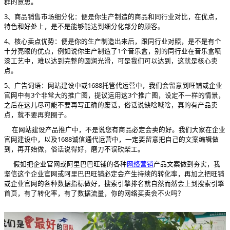
群的意思。
3、商品销售市场细分化：便是你生产制造的商品和同行业对比，在优点，
特色和好处上，是不是能够能达到细分化部分的顾客。
4、核心卖点优势：便是你的生产制造出来后，跟同行业对照，是不是有个
十分亮眼的优点，例如说你生产制造了1个音乐盒，别的同行业在音乐盒喷
漆工艺中，难以达到完整的圆润光滑，可是我们可以达到，这就是核心卖
点。
5、广告词语：网站建设中或1688托管代运营中，我们会留意到旺铺或企业
官网中有3个非常大的推广图，提议运用这3个推广图，设定不一样的情景，
之后在这儿尽可能不要再写正确的废话，俗话说缺啥喊啥，真的有产品卖
点，就不要再兜圈子。
在网站建设产品推广中，不是说您有商品必定会卖的好。我们大家在企业
官网建设中，以及1688诚信通代运营中，一定要留意把自己的文案编辑做
到，再开始做，俗话说得好，磨刀不误砍柴工。
假如把企业官网或阿里巴巴旺铺的各种
产品文案做到夯实，我
网络营销
坚信这个企业官网或阿里巴巴旺铺必定会产生持续的转化率，再加之把旺铺
或企业官网的各种数据指标做好，搜索引擎排名就自然而然会上到搜索引擎
首页，有了转化率，有了数据流量，你的网络买卖会不火吗？