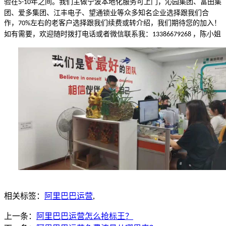
验在
年之间。我们主做宁波本地化服务可上门，沁园集团、富田集
5-10
团、爱多集团、江丰电子、望通锁业等众多知名企业选择跟我们合
作，
左右的老客户选择跟我们续费或转介绍，我们期待您的加入！
70%
如有需要，欢迎随时拨打电话或者微信联系我：
，陈小姐
13386679268
相关标签：
阿里巴巴运营
,
上一条：
阿里巴巴运营怎么抢标王？