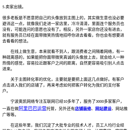
卖家出镜。
5.
很多老板是不愿意把自己的头像放到主图上的，其实做生意也没必要
避讳这一点，就像我们走进一家店里，冷冷清清，里面连个服务员也
没有，可能连问的意愿也没有了。相反，另外一家店你还没有进去，
就有服务员已经在面带微笑热情地招呼你进去看看，你也会有想要进
去看看的想法。
在线上做生意，本来就看不到人，跟消费者之间隔着网络，有一
种疏离感的，如果能把你面带微笑真诚的头像放上去，就会给人一种
热情的感觉，容易拉近跟客户之间的距离，自然更容易吸引别人点击
进来。
关于主图转化率的优化，主要就是要把上面这几点做好。有客户
点击进入我们的店铺了，再来考虑如何把客户转化为我们的支付客
户。
宁波奥凯网络专注互联网已经
多年了，服务了
多家客户，
10
3000
阿里巴巴运营
一直在做
托管，另外还有
店铺装修
、
网站建设
、网站推
广等等。
在这些年里，我们沉淀了大批专业的技术人才，员工人均行业经