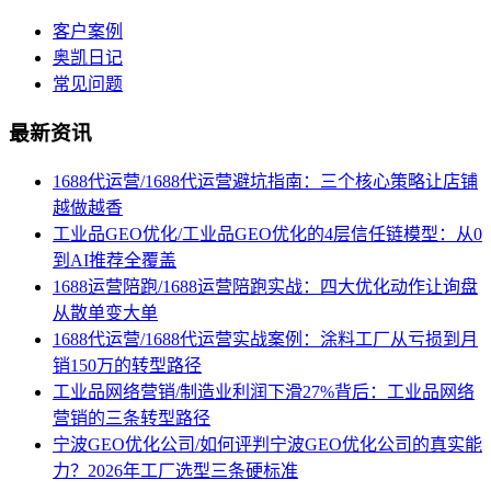
客户案例
奥凯日记
常见问题
最新资讯
1688代运营/1688代运营避坑指南：三个核心策略让店铺
越做越香
工业品GEO优化/工业品GEO优化的4层信任链模型：从0
到AI推荐全覆盖
1688运营陪跑/1688运营陪跑实战：四大优化动作让询盘
从散单变大单
1688代运营/1688代运营实战案例：涂料工厂从亏损到月
销150万的转型路径
工业品网络营销/制造业利润下滑27%背后：工业品网络
营销的三条转型路径
宁波GEO优化公司/如何评判宁波GEO优化公司的真实能
力？2026年工厂选型三条硬标准