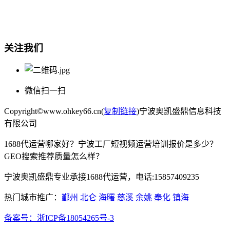
宁波奥凯盛鼎信息科技有限公司
电话:15857409235
关注我们
微信扫一扫
Copyright©www.ohkey66.cn(
复制链接
)宁波奥凯盛鼎信息科技
有限公司
1688代运营哪家好？宁波工厂短视频运营培训报价是多少？
GEO搜索推荐质量怎么样？
宁波奥凯盛鼎专业承接1688代运营，电话:15857409235
热门城市推广：
鄞州
北仑
海曙
慈溪
余姚
奉化
镇海
备案号：
浙ICP备18054265号-3