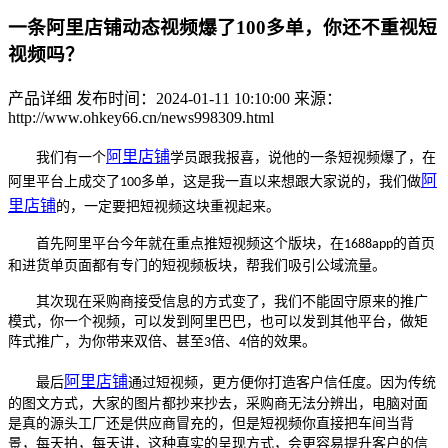
一条阿里店铺动态视频爆了100多单，你还不重视短
视频吗？
产品详细
发布时间：2024-01-11 10:10:00
来源：
http://www.ohkey66.cn/news998309.html
阿里店铺
我们有一个
学员跟我报喜，说他的一条短视频爆了，在
阿
阿里
平台
上成交了
多单，这是我一直以来想跟大家说的，我们做
100
里店铺
的，一定要把短视频这块重视起来。
首先阿里平台今年就在重点推短视频这个版块，在
的首页
1688app
和进货单页面都有专门的短视频板块，帮我们吸引公域流量。
其次现
在
采购商接受信息的方式变了，我们不能固守原来的推广
模式，你一个视频，可以发到阿里巴巴，也可以发到其他平台，做矩
阵式推广，为你带来双倍、甚至
倍、
倍的效果。
3
4
阿里店铺
最后
通过短视频，更方便你打造客户信任度。因为传统
的图文方式，大家的图片都抄来抄去，采购商无法分辨出，电脑对面
是真的源头工厂还是供应商冒充的，但是短视频你直接把车间当背
景，每天拍，每天讲，这种真实的呈现方式，会更容易提升客户的信