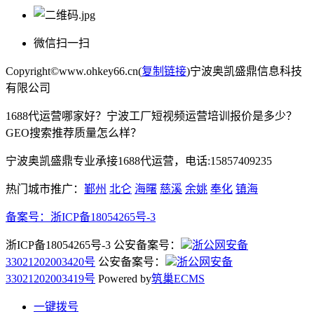
微信扫一扫
Copyright©www.ohkey66.cn(
复制链接
)宁波奥凯盛鼎信息科技
有限公司
1688代运营哪家好？宁波工厂短视频运营培训报价是多少？
GEO搜索推荐质量怎么样？
宁波奥凯盛鼎专业承接1688代运营，电话:15857409235
热门城市推广：
鄞州
北仑
海曙
慈溪
余姚
奉化
镇海
备案号：
浙ICP备18054265号-3
浙ICP备18054265号-3 公安备案号：
浙公网安备
33021202003420号
公安备案号：
浙公网安备
33021202003419号
Powered by
筑巢ECMS
一键拨号