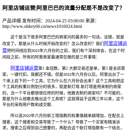
阿里店铺运营|阿里巴巴的流量分配是不是改变了？
产品详细
发布时间：2024-04-25 03:00:00
来源：
http://www.ohkey66.cn/news1016024.html
这个是当下很多阿里巴巴的商家问的最多的一句话，没错，就是
阿里店铺运
改变了。那是从什么时候开始改变的？怎么改变的？我们
营
把时间线拉到
年六月份的之前，我们有个深刻体会，在这个时
2022
间段之前，所有的阿里商家最通常在做的是三件事情
：
阿里店铺运营
第1.金冠数，第2.大额交易还是单，第3.是全店管
家，一键代扣，我都还不错。但是
年六月份以后，阿里出台了一
2022
个承上启下的一个工具，它为什么在六月份会出来？这个工具和把这
个工具的权重比例划分的很多，就是新灯塔
新灯塔是用来制约商家
.
的，当一个平台都很很拉垮的时候，他敢去制约商家吗？不可能的，
那是为什么他敢去推出这个工具呢？这就得益于这两三年以来，这个
平台的采购用户数和成交额
.
所以说
年六月份新工塔指数的权重值越来越增加，在配合上
2022
搜索，这个搜索和交易导致了一个什么？导致了一个买家有精准诉
求，搜索之后得到自己想要的，再配合这个新灯塔指数有一个结合，