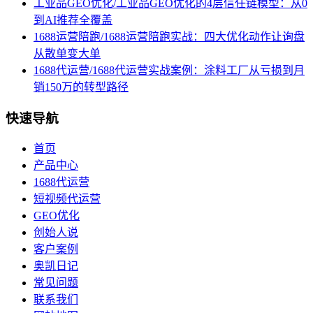
工业品GEO优化/工业品GEO优化的4层信任链模型：从0
到AI推荐全覆盖
1688运营陪跑/1688运营陪跑实战：四大优化动作让询盘
从散单变大单
1688代运营/1688代运营实战案例：涂料工厂从亏损到月
销150万的转型路径
快速导航
首页
产品中心
1688代运营
短视频代运营
GEO优化
创始人说
客户案例
奥凯日记
常见问题
联系我们