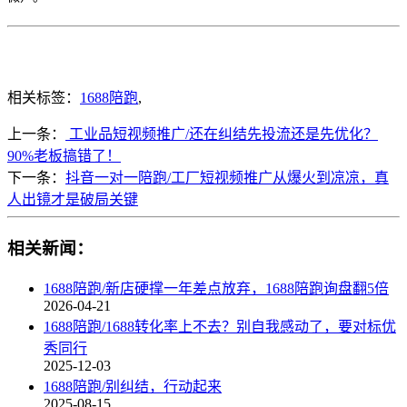
相关标签：
1688陪跑
,
上一条：
工业品短视频推广/还在纠结先投流还是先优化？
90%老板搞错了！
下一条：
抖音一对一陪跑/工厂短视频推广从爆火到凉凉，真
人出镜才是破局关键
相关新闻：
1688陪跑/新店硬撑一年差点放弃，1688陪跑询盘翻5倍
2026-04-21
1688陪跑/1688转化率上不去？别自我感动了，要对标优
秀同行
2025-12-03
1688陪跑/别纠结，行动起来
2025-08-15