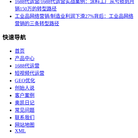
1688代运营/1688代运营实战案例：涂料工厂从亏损到月
销150万的转型路径
工业品网络营销/制造业利润下滑27%背后：工业品网络
营销的三条转型路径
快速导航
首页
产品中心
1688代运营
短视频代运营
GEO优化
创始人说
客户案例
奥凯日记
常见问题
联系我们
网站地图
XML