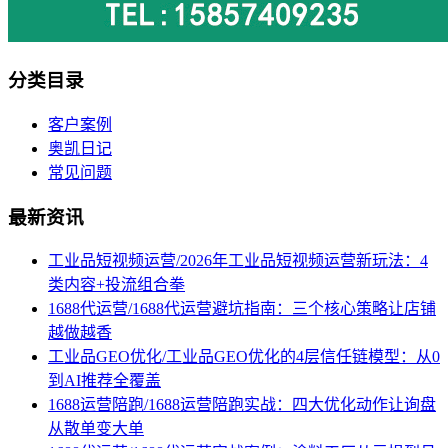
分类目录
客户案例
奥凯日记
常见问题
最新资讯
工业品短视频运营/2026年工业品短视频运营新玩法：4
类内容+投流组合拳
1688代运营/1688代运营避坑指南：三个核心策略让店铺
越做越香
工业品GEO优化/工业品GEO优化的4层信任链模型：从0
到AI推荐全覆盖
1688运营陪跑/1688运营陪跑实战：四大优化动作让询盘
从散单变大单