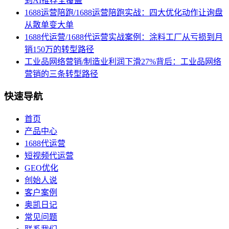
到AI推荐全覆盖
1688运营陪跑/1688运营陪跑实战：四大优化动作让询盘
从散单变大单
1688代运营/1688代运营实战案例：涂料工厂从亏损到月
销150万的转型路径
工业品网络营销/制造业利润下滑27%背后：工业品网络
营销的三条转型路径
快速导航
首页
产品中心
1688代运营
短视频代运营
GEO优化
创始人说
客户案例
奥凯日记
常见问题