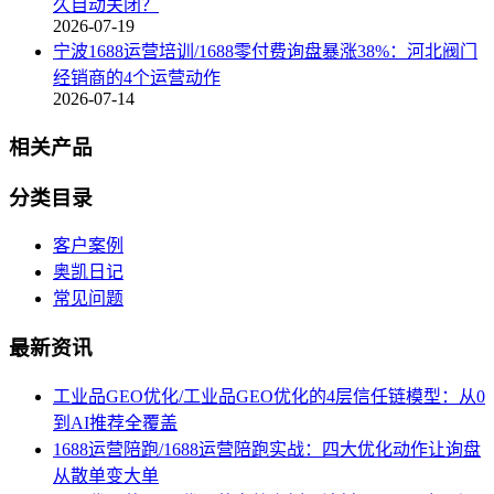
久自动关闭？
2026-07-19
宁波1688运营培训/1688零付费询盘暴涨38%：河北阀门
经销商的4个运营动作
2026-07-14
相关产品
分类目录
客户案例
奥凯日记
常见问题
最新资讯
工业品GEO优化/工业品GEO优化的4层信任链模型：从0
到AI推荐全覆盖
1688运营陪跑/1688运营陪跑实战：四大优化动作让询盘
从散单变大单