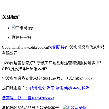
电话:15857409235
关注我们
微信扫一扫
Copyright©www.ohkey66.cn(
复制链接
)宁波奥凯盛鼎信息科技
有限公司
1688代运营哪家好？宁波工厂短视频运营培训报价是多少？
GEO搜索推荐质量怎么样？
宁波奥凯盛鼎专业承接1688代运营，电话:15857409235
热门城市推广：
鄞州
北仑
海曙
慈溪
余姚
奉化
镇海
备案号：
浙ICP备18054265号-3
浙ICP备18054265号-3 公安备案号：
浙公网安备