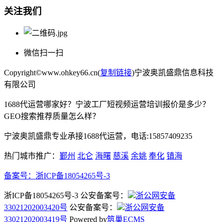
关注我们
微信扫一扫
Copyright©www.ohkey66.cn(
复制链接
)宁波奥凯盛鼎信息科技
有限公司
1688代运营哪家好？宁波工厂短视频运营培训报价是多少？
GEO搜索推荐质量怎么样？
宁波奥凯盛鼎专业承接1688代运营，电话:15857409235
热门城市推广：
鄞州
北仑
海曙
慈溪
余姚
奉化
镇海
备案号：
浙ICP备18054265号-3
浙ICP备18054265号-3 公安备案号：
浙公网安备
33021202003420号
公安备案号：
浙公网安备
33021202003419号
Powered by
筑巢ECMS