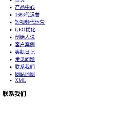
产品中心
1688代运营
短视频代运营
GEO优化
创始人说
客户案例
奥凯日记
常见问题
联系我们
网站地图
XML
联系我们
总部地址：鄞州商会大厦-南楼
宁波奥凯盛鼎信息科技有限公司
电话:15857409235